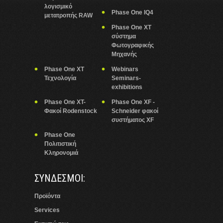
λογισμικό
Phase One IQ4
μετατροπής RAW
Phase One XT
σύστημα
Φωτογραφικής
Μηχανής
Phase One XT
Webinars
Τεχνολογία
Seminars-
exhibitions
Phase One XT-
Phase One XF -
Φακοί Rodenstock
Schneider φακοί
συστήματος XF
Phase One
Πολιτιστική
Κληρονομιά
ΣΥΝΔΕΣΜΟΙ:
Προϊόντα
Services