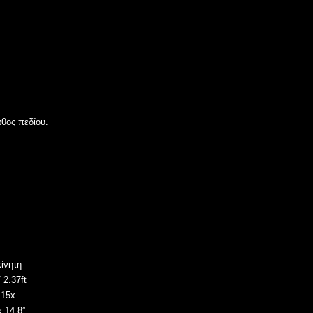
άθος πεδίου.
κίνητη
 2.37ft
15x
 14.8”