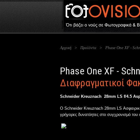
Αρχική
>
Προϊόντα
>
Phase One XF - Sch
Phase One XF - Sch
Διαφραγματικοί Φα
Schneider Kreuznach
28mm LS f/4.5 Asp
O Schneider Kreuznach 28mm LS Ασφαιρικός
γρήγορες δυνατόητες στο συγχρονισμό του 