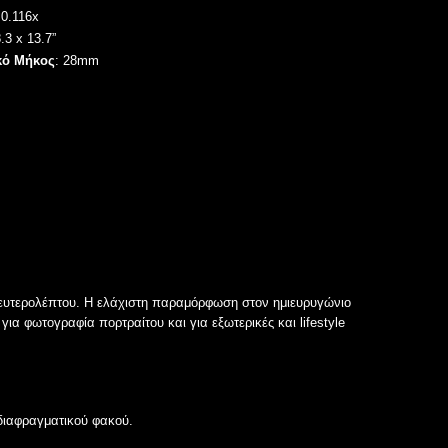
0.116x
3 x 13.7”
κό Μήκος
:
28mm
δευτερολέπτου. Η ελάχιστη παραμόρφωση στον ημιευρυγώνιο
για φωτογραφία πορτραίτου και για εξωτερικές και lifestyle
 διαφραγματικού φακού.