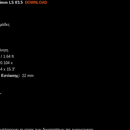
5mm LS f/3.5
DOWNLOAD
ομάδες
ίνητη
/ 1.64 ft
0.104 x
4 x 15.3”
 Εστίασης:
22 mm
"
μπληρώνει το εύρος των δυνατοτήτων της ευρυγώνειας