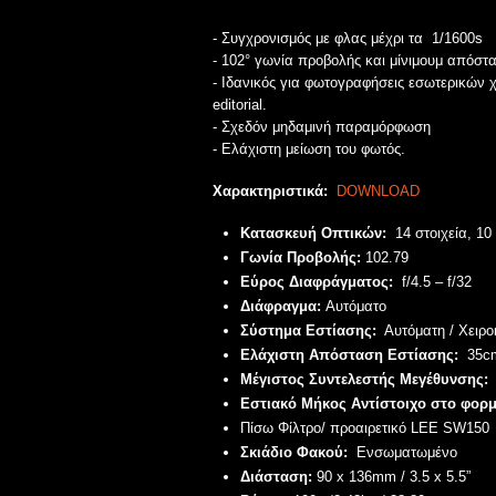
- Συγχρονισμός με φλας μέχρι τα 1/1600s
- 102° γωνία προβολής και μίνιμουμ απόστ
- Ιδανικός για φωτογραφήσεις εσωτερικών 
editorial.
- Σχεδόν μηδαμινή παραμόρφωση
- Ελάχιστη μείωση του φωτός.
Χαρακτηριστικά:
DOWNLOAD
Κατασκευή Οπτικών:
14 στοιχεία, 10
Γωνία Προβολής:
102.79
Εύρος Διαφράγματος:
f/4.5 – f/32
Διάφραγμα:
Αυτόματο
Σύστημα Εστίασης:
Αυτόματη / Χειρο
Ελάχιστη Απόσταση Εστίασης:
35cm
Μέγιστος Συντελεστής Μεγέθυνσης:
Εστιακό Μήκος Αντίστοιχο στο φορμά
Πίσω Φίλτρο/ προαιρετικό LEE SW150
Σκιάδιο Φακού:
Ενσωματωμένο
Διάσταση:
90 x 136mm / 3.5 x 5.5”