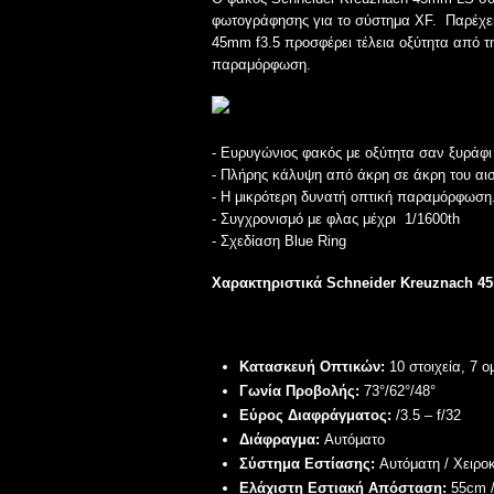
φωτογράφησης για το σύστημα XF. Παρέχει έ
45mm f3.5 προσφέρει τέλεια οξύτητα από τ
παραμόρφωση.
- Ευρυγώνιος φακός με οξύτητα σαν ξυράφι
- Πλήρης κάλυψη από άκρη σε άκρη του αισ
- Η μικρότερη δυνατή οπτική παραμόρφωση
- Συγχρονισμό με φλας μέχρι 1/1600th
- Σχεδίαση Blue Ring
Χαρακτηριστικά
Schneider Kreuznach
45
Κατασκευή Οπτικών:
10 στοιχεία, 7 
Γωνία Προβολής:
73°/62°/48°
Εύρος Διαφράγματος:
/3.5 – f/32
Διάφραγμα:
Αυτόματο
Σύστημα Εστίασης:
Αυτόματη
/ Χειρο
Ελάχιστη Εστιακή Απόσταση:
55cm /