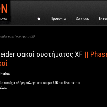
Προϊόντα
Services
Εκτυ
neider φακοί συστήματος XF
neider φακοί συστήματος XF
|| Phas
κοί
herical
 παρέχει πλήρη κάλυψη στο φορμά 645 και δίνει τις πιο
φλας.