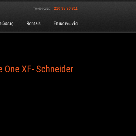
210 33 90 811
ΤΗΛΕΦΩΝΟ:
πώσεις
Rentals
Επικοινωνία
e One XF- Schneider