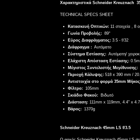
Χαρακτηριστικά
Schneider Kreuznach
3
TECHNICAL SPECS SHEET
Κατασκευή Οπτικών:
11 στοιχεία , 8 
Γωνία Προβολής:
89°
Εύρος Διαφράγματος:
3.5 - f/32
Διάφραγμα :
Αυτόματο
Σύστημα Εστίασης:
Αυτόματη/ χειροκ
Ελάχιστη Απόσταση Εστίασης:
0.5m 
Μέγιστος Συντελεστής Μεγέθυνσης:
Περιοχή Κάλυψης:
518 x 390 mm / 20.
Αντιστοιχία στο φορμά 35mm Μήκος
Φίλτρο:
105mm
Σκιάδιο Φακού:
Βιδωτό
Διάσταση:
111mm x 119mm, 4.4" x 4.7
Βάρος:
1370g
Schneider Kreuznach
45mm LS f/3.5
Ο φακός Schneider Kreuznach 45mm LS συ