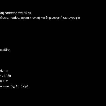
αση εστίασης στα 35 εκ.
χώρων, τοπίου, αρχιτεκτονική και δημιουργική φωτογραφία
 ομάδες
κίνητη
 /1.15ft
0.15x
 των 35χιλ.:
17χιλ.