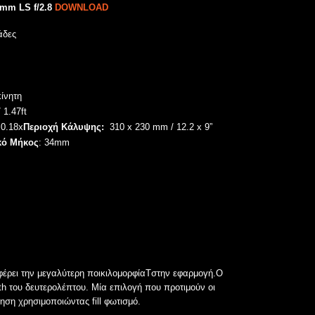
mm LS f/2.8
DOWNLOAD
άδες
κίνητη
 1.47ft
0.18x
Περιοχή Κάλυψης:
310 x 230 mm / 12.2 x 9”
κό Μήκος
: 34
mm
φέρει την μεγαλύτερη ποικιλομορφίαTστην εφαρμογή.Ο
th του δευτερολέπτου. Μία επιλογή που προτιμούν οι
ση χρησιμοποιώντας fill φωτισμό.