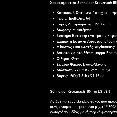
Χαρακτηριστικά
Schneider Kreuznach
55
Κατασκευή Οπτικών:
7
στοιχεία, ο6μ
Γωνία Προβολής:
64°
Εύρος Διαφράγματος:
f/2.8 – f/32
Διάφραγμα:
Αυτόματο
Σύστημα Εστίασης:
Αυτόματη
/ Χειρο
Ελάχιστη Εστιακή Απόσταση:
4
5cm /
Μέγιστος Συντελεστής Μεγέθυνσης:
Αντιστοιχία στο 35mm φορμά Εστια
Φίλτρο:
72mm
Σκιάδιο Φακού:
Βιδωτό/Bayonet
Διάσταση:
77.6 x 86.5mm /3 x 3,4”
Βάρος:
660g/1.3 lbs./21.15 oz
Schneider Kreuznach
80mm LS f/2.8
Αυτός είναι ένας standard φακός που προσ
συγχρονισμός του φλας είναι μέχρι 1/1600A
φωτογράφοι μόδας για εξωτερική φωτογράφη