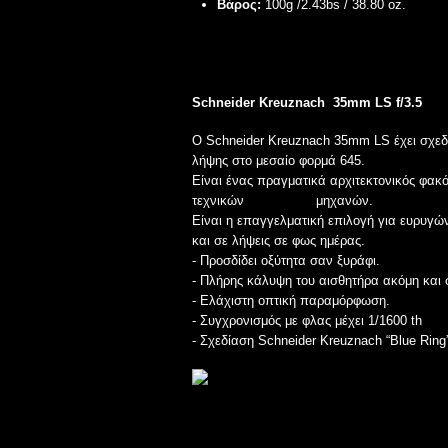
Βάρος:
100g /2.43bs / 38.80 oz.
Schneider Kreuznach
35mm LS f/3.5
Ο Schneider Kreuznach 35mm LS έχει σχεδι
λήψης στο μεσαίο φορμά 645.
Είναι ένας πραγματικά αρχιτεκτονικός φακ
τεχνικών μηχανών.
Είναι η επαγγελματική επιλογή για ευρυγώ
και σε λήψεις σε φως ημέρας.
- Προσδίδει οξύτητα σαν ξυράφι.
- Πλήρης κάλυψη του αισθητήρα ακόμη και σ
- Ελάχιστη οπτική παραμόρφωση.
- Συγχρονισμός με φλας μέχει 1/1600 th
- Σχεδίαση Schneider Kreuznach “Blue Ring