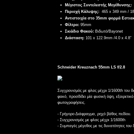
Μέγιστος Συντελεστής Μεγέθυνσης:
Περιοχή Κάλυψης:
465 x 349 mm / 18.
Αντιστοιχία στο 35mm φορμά Εστια
Φίλτρο:
95mm
Σκιάδιο Φακού:
Βιδωτό/Bayonet
Διάσταση:
101 x 122.9mm /4.0 x 4.8”
Schneider Kreuznach
55mm LS f/2.8
Συγχρονισμός με φλας μέχρι 1/1600th του 
φακό, προσδίδει μία φυσική όψη, εξαιρετικό 
φωτογραφήσεις.
- Γρήγορο Διάφραγμα, ρηχό βάθος πεδίου.
- Συγχρονισμός με φλας μέχρι 1/1600th
- Συμπαγές μέγεθος με τις δυνατότητες του