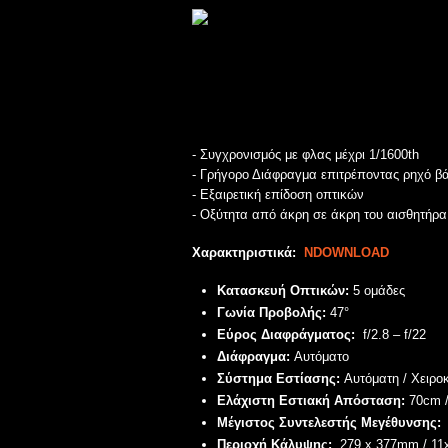
- Συγχρονισμός με φλας μέχρι 1/1600th
- Γρήγορο Διάφραγμα επιτρέποντας ρηχό β
- Εξαιρετική επίδοση οπτικών
- Οξύτητα από άκρη σε άκρη του αισθητήρα
Χαρακτηριστικά:
N
DOWNLOAD
Κατασκευή Οπτικών:
5 ο
μάδες
Γωνία Προβολής:
47
°
Εύρος Διαφράγματος:
f/2.8 – f/22
Διάφραγμα:
Αυτόματο
Σύστημα Εστίασης:
Αυτόματη
/ Χειρο
Ελάχιστη Εστιακή Απόσταση:
70
cm /
Μέγιστος Συντελεστής Μεγέθυνσης:
Περιοχή Κάλυψης:
279 x 377mm / 11x