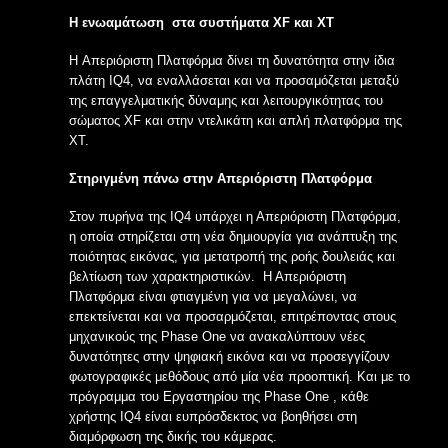
Η ενωαμάτωση στα συστήματα XF και XT
H Απεριόριστη Πλατφόρμα δίνει τη δυνατότητα στην ίδια
πλάτη IQ4, να εναλλάσεται και να προσαμόζεται μεταξύ
της επαγγελματικής δύναμης και λειτουργικότητας του
σώματος XF και στην ντελικάτη και απλή πλατφόρμα της
XT.
Στηριγμένη πάνω στην Απεριόριστη Πλατφόρμα
Στον πυρήνα της IQ4 υπάρχει η Απεριόριστη Πλατφόρμα,
η οποία στηρίζεται στη νέα δημιουργία για ανάπτυξη της
ποιότητας εικόνας, για μετατροπή της ροής δουλειάς και
βελτίωση των χαρακτηριστικών. Η Απεριόριστη
Πλατφόρμα είναι φτιαγμένη για να μεγαλώνει, να
επεκτείνεται και να προσαρμόζεται, επιτρέποντας στους
μηχανικούς της Phase One να ανακαλύπτουν νέες
δυνατότητες στην ψηφιακή εικόνα και να προσεγγίζουν
φωτογραφικές μεθόδους από μία νέα προοπτική. Και με το
πρόγραμμα του Εργαστηρίου της Phase One , κάθε
χρήστης IQ4 είναι ευπρόσδεκτος να βοηθήσει στη
διαμόρφωση της δικής του κάμερας.