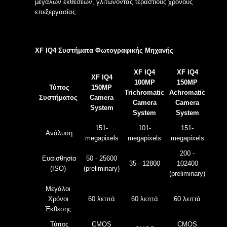
μεγάλων εκθέσεων, γλιτώνοντας τεράστιους χρόνους
επεξεργασίας.
XF IQ4 Συστήματα Φωτογραφικής Μηχανής
XF IQ4
XF IQ4
XF IQ4
100MP
150MP
Τύπος
150MP
Trichromatic
Achromatic
Συστήματος
Camera
Camera
Camera
System
System
System
151-
101-
151-
Ανάλυση
megapixels
megapixels
megapixels
200 -
Ευαισθησία
50 - 25600
35 - 12800
102400
(ISO)
(preliminary)
(preliminary)
Μεγάλοι
Χρόνοι
60 λετπά
60 λεπτά
60 λεπτά
Έκθεσης
Τύπος
CMOS
CMOS