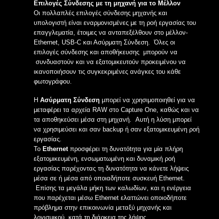
Επιλογές Σύνδεσης με τη μηχανή για το Μέλλον
Οι πολλαπλές επιλογές σύνδεσης μηχανής και
υπολογιστή είναι εναρμονισμένες με τη ροή εργασίας του
επαγγλεματία, έτοιμες να ανταπεξέλθουν στο μέλλον-
Ethernet, USB-C και Ασύρματη Σύνδεση. Όλες οι
επιλογές σύνδεσης και αποθήκευσης μπορούν να
συνδυαστούν και να εξατομικευτούν προκειμένου να
ικανοποιήσουν τις συγκεκριμένες ανάγκες του κάθε
φωτογράφου.
Η
Ασύρματη Σύνδεση
μπορεί να χρησιμοποιηθεί για να
μεταφέρει τα αρχεία RAW στο Capture One, καθώς και να
τα αποθηκεύσει μέσα στη μηχανή. Αυτή η λύση μπορεί
να χρησιμεύσει και σαν backup ή σαν εξατομικευμένη ροή
εργασίας.
Το
Ethernet
προσφέρει τη δυνατόtητα για μία πλήρη
εξατομικευμένη, ενσωματωμένη και δυναμική ροή
εργασίας παρέχοντας τη δυνατότητα να κάνετε λήψεις
μέσα σε ή μέσα από οποιαδήποτε συσκευή Ethernet.
Επίσης τα μεγάλα μήκη των καλωδίων, και η ενέργεια
που παρέχεται μέσω Εthernet ελαττώνει οποιοδήποτε
πρόβλημα στην επικοινωνία μεταξύ μηχανής και
λογισμικού κατά τη διάρκεια της λήψης.