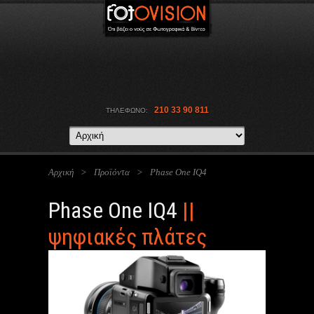
210 33 90 811
ΤΗΛΕΦΩΝΟ:
Αρχική
>
Προϊόντα
>
Phase One IQ4
Phase One IQ4
||
ψηφιακές πλάτες