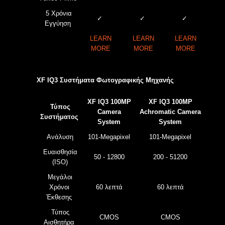
5 Χρόνια
✓
✓
✓
Εγγύηση
LEARN
LEARN
LEARN
MORE
MORE
MORE
XF IQ3 Συστήματα Φωτογραφικής Μηχανής
XF IQ3 100MP
XF IQ3 100MP
Τύπος
Camera
Achromatic Camera
Συστήματος
System
System
Ανάλυση
101-Megapixel
101-Megapixel
Ευαισθησία
50 - 12800
200 - 51200
(ISO)
Μεγάλοι
Χρόνοι
60 λεπτά
60 λεπτά
Έκθεσης
Τύπος
CMOS
CMOS
Αισθητήρα