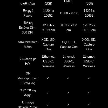
CMOS
αισθητήρα
(BSI)
(BSI)
Ενεργά
14204 x
14204 x
11608 x 8708
Pixels
10652
10652
Τελική
120.26 x
98.3 x 73.2
120.26 x
Εικόνα
Dim.
90.19 cm
cm
90.19 cm
300 DPI
XQD, SD,
XQD, SD,
Αποθηκευτικό
XQD, SD,
Capture
Capture
Μέσο
Capture One
One
One
Ethernet,
Ethernet,
Ethernet,
Σύνδεση με
USB-C,
USB-C,
USB-C,
Η/Υ
Wireless
Wireless
Wireless
XF
Διαμοιρασμός
✓
✓
✓
Ενέργειας
3.2" Οθόνη
✓
✓
✓
Αφής
Επιλογή
✓
✓
✓
Φακού Prime