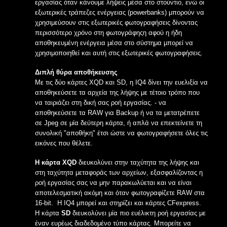
εργασίας όταν κάνουμε λήψεις μέσα στο στούντιο, ενώ οι
εξωτερικές τράπεζες ενέργειας (powerbanks) μπορούν να
χρησιμεύσουν στις εξωτερικές φωτογραφήσεις δίνοντας
περισσότερο χρόνο στη φωτογράφηςη αφού η ήδη
αποθηκευμένη ενέργεια μέσα στο σύστημα μπορεί να
χρησιμοποιηθεί και αυτή στις εξωτερικές φωτογραφήσεις.
Διπλή θύρα αποθήκευσης
Με τις δύο κάρτες XQD και SD, η IQ4 δίνει την ευελιξία να
αποθηκεύσετε τα αρχεία της λήψης με τέτοιο τρόπο που
να ταιριάζει στη δική σας ροή εργασίας. - να
αποθηκεύσετε τα RAW για Backup ή να τα μετατρέπετε
σε Jpeg σε μία δεύτερη κάρτα, ή απλά να επεκτείνετε τη
συνολική "αποθήκη" έτσι ώστε να φωτογραφήσετε όλες τις
εικόνες που θέλετε.
Η κάρτα XQD
διευκολύνει στην ταχύτητα της λήψης και
στη ταχύτητα μεταφοράς των αρχείων, εξασφαλίζοντας η
ροή εργασίας σας να μην παρακωλύεται και να είναι
αποτελεσματική ακόμη και όταν φωτογραφίζετε RAW στα
16-bit. H IQ4 μπορεί και στηρίζει και κάρτες CFexpress.
Η κάρτα
SD
διευκολύνει μία πιο ευέλικτη ροή εργασίας με
έναν ευρέως διαδεδομένο τύπο κάρτας. Μπορείτε να