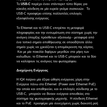
Το
USB-C
παρέχει έναν στάνταρντ τύπο θύρας για
εύκολη σύνδεση σε μία ευρεία γκάμα συσκευών. Το
USB-C προσφέρει επίσης πολλαπλές επιλογές
εξασφάλισης ενέργειας.
Το Ehternet και το USB-C επιτρέπει τη μεταφορά
πληροφορίας και την ενσωμάτωση στο σύστημα χωρίς την
ανάγκη ύπαρξης πρόσθετων αξεσουάρ - μεταφορά από
ένα τοπικό σημείο αποθήκευσης σε οποιοδήποτε άλλο
σημείο χωρίς να χρειάζεται η απομάκρυνση της κάρτας.
Και με μία ποικιλία διφόρων μεγεθών στα μήκη των
καλωδίων, το Ethernet και το USB-C μπορούν και τα δύο
να καλύψουν τις ανάγκες του φωτογράφου.
Διαχείριση Ενέργειας
Η IQ4 παίρνει μία έξτρα ώθηση ενέργειας χάρη στην
Ενέργεια πάνω στο Ethernet (Power over Ethernet PoE)
την οποία και αποθηκεύει, και οι επιλογές σύνδεσης με το
USB-C, μπορούν να δίνουν ενέργεια απευθείας στο
σύστημα της φωτογραφικής μηχανής. Η σύνδεση Ethernet
και το PoE προσφέρει μία συνεχόμενη χωρίς διακοπή ροή