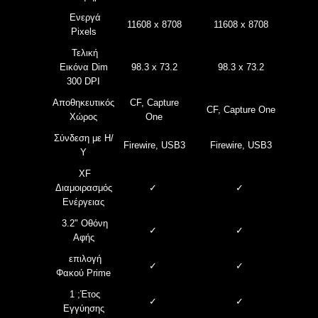
Ενεργά
11608 x 8708
11608 x 8708
Pixels
Τελική
Εικόνα
Dim
98.3 x 73.2
98.3 x 73.2
300 DPI
Αποθηκευτικός
CF, Capture
CF, Capture One
Χώρος
One
Σύνδεση με Η/
Firewire, USB3
Firewire, USB3
Υ
XF
Διαμοιρασμός
✓
✓
Ενέργειας
3.2" Οθόνη
✓
✓
Αφής
επιλογή
✓
✓
Φακού Prime
1 ;Έτος
✓
✓
Εγγύησης