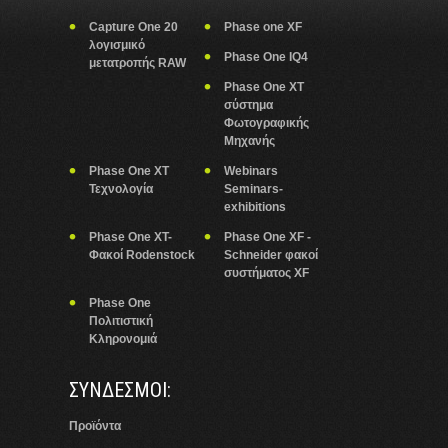
Capture One 20
Phase one XF
λογισμικό
Phase One IQ4
μετατροπής RAW
Phase One XT
σύστημα
Φωτογραφικής
Μηχανής
Phase One XT
Webinars
Τεχνολογία
Seminars-
exhibitions
Phase One XT-
Phase One XF -
Φακοί Rodenstock
Schneider φακοί
συστήματος XF
Phase One
Πολιτιστική
Κληρονομιά
ΣΥΝΔΕΣΜΟΙ:
Προϊόντα